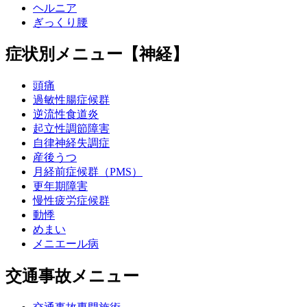
ヘルニア
ぎっくり腰
症状別メニュー【神経】
頭痛
過敏性腸症候群
逆流性食道炎
起立性調節障害
自律神経失調症
産後うつ
月経前症候群（PMS）
更年期障害
慢性疲労症候群
動悸
めまい
メニエール病
交通事故メニュー