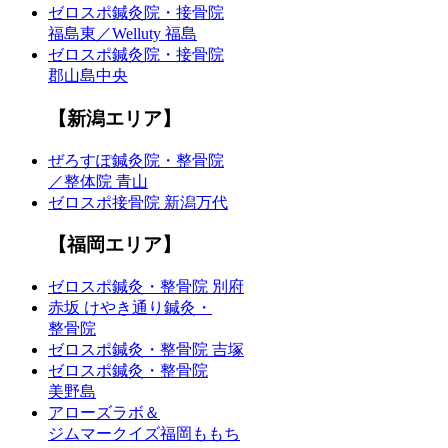
ゼロスポ鍼灸院・接骨院
福島東／Welluty 福島
ゼロスポ鍼灸院・接骨院
郡山島中央
【新潟エリア】
ぜろすぽ鍼灸院・整骨院
／整体院 青山
ゼロスポ接骨院 新潟万代
【福岡エリア】
ゼロスポ鍼灸・整骨院 別府
赤坂 けやき通り鍼灸・
整骨院
ゼロスポ鍼灸・整骨院 吉塚
ゼロスポ鍼灸・整骨院
美野島
アローズラボ＆
ジムマークイズ福岡ももち