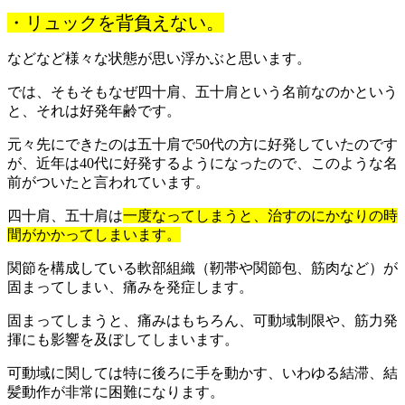
・リュックを背負えない。
などなど様々な状態が思い浮かぶと思います。
では、そもそもなぜ四十肩、五十肩という名前なのかという
と、それは好発年齢です。
元々先にできたのは五十肩で
50
代の方に好発していたのです
が、近年は
40
代に好発するようになったので、このような名
前がついたと言われています。
四十肩、五十肩は
一度なってしまうと、治すのにかなりの時
間がかかってしまいます。
関節を構成している軟部組織（靭帯や関節包、筋肉など）が
固まってしまい、痛みを発症します。
固まってしまうと、痛みはもちろん、可動域制限や、筋力発
揮にも影響を及ぼしてしまいます。
可動域に関しては特に後ろに手を動かす、いわゆる結滞、結
髪動作が非常に困難になります。