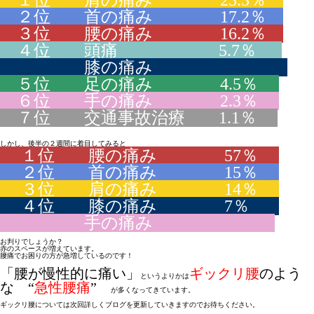
１位
肩の痛み 23.3％
２位
首の痛み 17.2％
３位
腰の痛み 16.2％
４位
頭痛 5.7％
膝の痛み
５位
足の痛み 4.5％
６位
手の痛み 2.3％
７位
交通事故治療 1.1％
しかし、後半の２週間に着目してみると
１位
腰の痛み 57％
２位
首の痛み 15％
３位
肩の痛み 14％
４位
膝の痛み 7％
手の痛み
お判りでしょうか？
赤のスペースが増えています。
腰痛でお困りの方が急増しているのです！
「腰が慢性的に痛い」
ギックリ腰
のよう
というよりかは
な “
急性腰痛
”
が多くなってきています。
ギックリ腰については次回詳しくブログを更新していきますのでお待ちください。