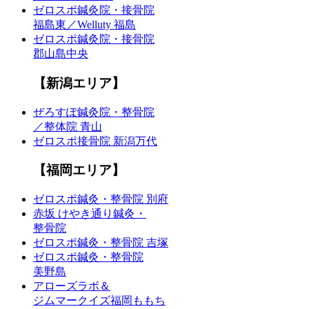
ゼロスポ鍼灸院・接骨院
福島東／Welluty 福島
ゼロスポ鍼灸院・接骨院
郡山島中央
【新潟エリア】
ぜろすぽ鍼灸院・整骨院
／整体院 青山
ゼロスポ接骨院 新潟万代
【福岡エリア】
ゼロスポ鍼灸・整骨院 別府
赤坂 けやき通り鍼灸・
整骨院
ゼロスポ鍼灸・整骨院 吉塚
ゼロスポ鍼灸・整骨院
美野島
アローズラボ＆
ジムマークイズ福岡ももち