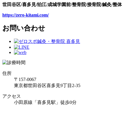
世田谷区
/
喜多見
/
狛江
/
成城学園前
/
整骨院
/
接骨院
/
鍼灸
/
整体
https://zero-kitami.com/
お問い合わせ
住所
〒157-0067
東京都世田谷区喜多見9丁目2-35
アクセス
小田原線「喜多見駅」徒歩0分