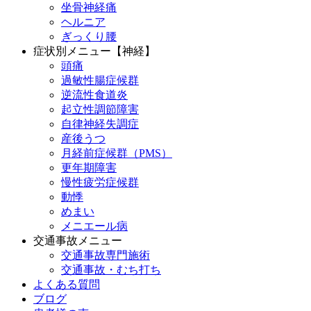
坐骨神経痛
ヘルニア
ぎっくり腰
症状別メニュー【神経】
頭痛
過敏性腸症候群
逆流性食道炎
起立性調節障害
自律神経失調症
産後うつ
月経前症候群（PMS）
更年期障害
慢性疲労症候群
動悸
めまい
メニエール病
交通事故メニュー
交通事故専門施術
交通事故・むち打ち
よくある質問
ブログ