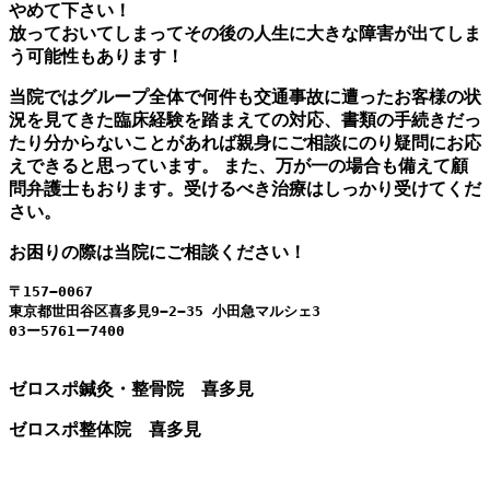
やめて下さい！
放っておいてしまってその後の人生に大きな障害が出てしま
う可能性もあります！
当院ではグループ全体で何件も交通事故に遭ったお客様の状
況を見てきた臨床経験を踏まえての対応、書類の手続きだっ
たり分からないことがあれば親身にご相談にのり疑問にお応
えできると思っています。 また、万が一の場合も備えて顧
問弁護士もおります。受けるべき治療はしっかり受けてくだ
さい。
お困りの際は当院にご相談ください！
〒
東京都世田谷区喜多見
9−2−35 
小田急マルシェ
3

03
ー
5761
ー
7400
ゼロスポ鍼灸・整骨院 喜多見
ゼロスポ整体院 喜多見