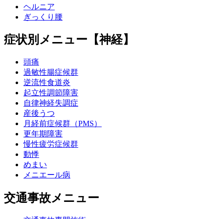
ヘルニア
ぎっくり腰
症状別メニュー【神経】
頭痛
過敏性腸症候群
逆流性食道炎
起立性調節障害
自律神経失調症
産後うつ
月経前症候群（PMS）
更年期障害
慢性疲労症候群
動悸
めまい
メニエール病
交通事故メニュー