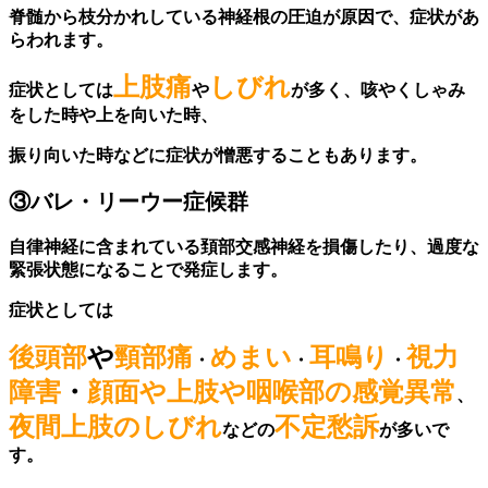
脊髄から枝分かれしている神経根の圧迫が原因で、症状があ
らわれます。
上肢痛
しびれ
症状としては
や
が多く、咳やくしゃみ
をした時や上を向いた時、
振り向いた時などに症状が憎悪することもあります。
③
バレ・リーウー症候群
自律神経に含まれている頚部交感神経を損傷したり、過度な
緊張状態になることで発症します。
症状としては
後頭部
や
頸部痛
めまい
耳鳴り
視力
・
・
・
障害
・
顔面や上肢や咽喉部の感覚異常
、
夜間上肢のしびれ
不定愁訴
などの
が
多いで
す。