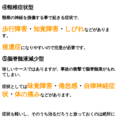
④
頸椎症状型
頸椎の神経を損傷する事で起きる症状で、
歩行障害
・
知覚障害
・
しびれ
などがありま
す。
後遺症
になりやすいので注意
が必要です。
⑤脳脊髄液減少型
珍しいケースではありますが、事故の衝撃で脳脊髄液がもれ
てしまい、
味覚障害
・
倦怠感
・
自律神経症
症状としては
状
・
体の痛み
などがあります。
症状も軽いし、そのうち治るだろうと放っておくのは絶対に