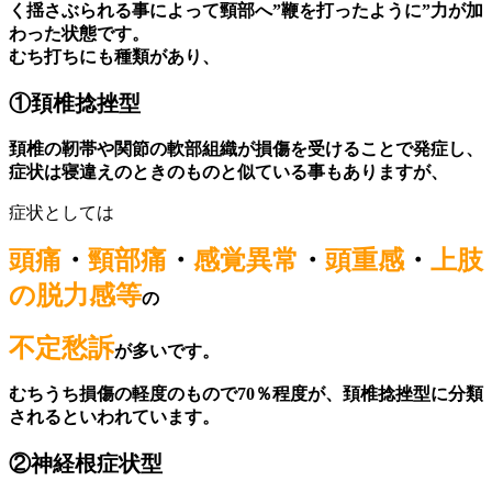
く揺さぶられる事によって頸部へ”鞭を打ったように”力が加
わった状態です。
むち打ちにも種類があり、
①
頚椎捻挫型
頚椎の靭帯や関節の軟部組織が損傷を受けることで発症し、
症状は寝違えのときのものと似ている事もありますが、
症状としては
頭痛
・
頸部痛
・
感覚異常
・
頭重感
・
上肢
の脱力感等
の
不定愁訴
が多いです。
むちうち損傷の軽度のもので70％程度が、頚椎捻挫型に分類
されるといわれています。
②
神経根症状型