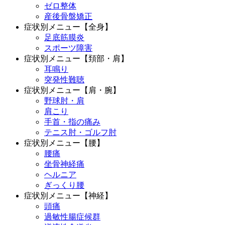
ゼロ整体
産後骨盤矯正
症状別メニュー【全身】
足底筋膜炎
スポーツ障害
症状別メニュー【頚部・肩】
耳鳴り
突発性難聴
症状別メニュー【肩・腕】
野球肘・肩
肩こり
手首・指の痛み
テニス肘・ゴルフ肘
症状別メニュー【腰】
腰痛
坐骨神経痛
ヘルニア
ぎっくり腰
症状別メニュー【神経】
頭痛
過敏性腸症候群