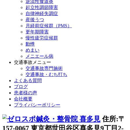
逆流性食道炎
起立性調節障害
自律神経失調症
産後うつ
月経前症候群（PMS）
更年期障害
慢性疲労症候群
動悸
めまい
メニエール病
交通事故メニュー
交通事故専門施術
交通事故・むち打ち
よくある質問
ブログ
患者様の声
会社概要
プライバシーポリシー
住所:〒
157-0067 東京都世田谷区喜多見9丁目2-