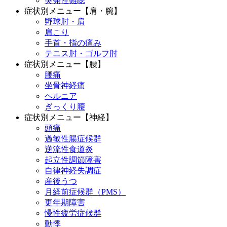
突発性難聴
症状別メニュー【肩・腕】
野球肘・肩
肩こり
手首・指の痛み
テニス肘・ゴルフ肘
症状別メニュー【腰】
腰痛
坐骨神経痛
ヘルニア
ぎっくり腰
症状別メニュー【神経】
頭痛
過敏性腸症候群
逆流性食道炎
起立性調節障害
自律神経失調症
産後うつ
月経前症候群（PMS）
更年期障害
慢性疲労症候群
動悸