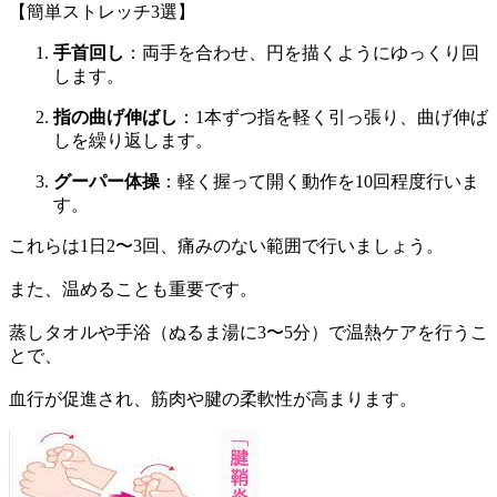
【簡単ストレッチ3選】
手首回し
：両手を合わせ、円を描くようにゆっくり回
します。
指の曲げ伸ばし
：1本ずつ指を軽く引っ張り、曲げ伸ば
しを繰り返します。
グーパー体操
：軽く握って開く動作を10回程度行いま
す。
これらは1日2〜3回、痛みのない範囲で行いましょう。
また、温めることも重要です。
蒸しタオルや手浴（ぬるま湯に3〜5分）で温熱ケアを行うこ
とで、
血行が促進され、筋肉や腱の柔軟性が高まります。