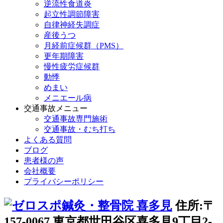
逆流性食道炎
起立性調節障害
自律神経失調症
産後うつ
月経前症候群（PMS）
更年期障害
慢性疲労症候群
動悸
めまい
メニエール病
交通事故メニュー
交通事故専門施術
交通事故・むち打ち
よくある質問
ブログ
患者様の声
会社概要
プライバシーポリシー
住所:〒
157-0067 東京都世田谷区喜多見9丁目2-