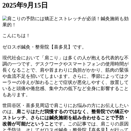
2025年9月15日
こんにちは！
ゼロスポ鍼灸・整骨院【喜多見】です。
現代社会において「肩こり」は多くの人が抱える代表的な不
調の一つです。デスクワークやスマートフォンの使用時間が
長くなることで、肩や首まわりに負担がかかり、筋肉の緊張
や血流不足を招いてしまいます。さらに、季節によってはク
ーラーの冷えが加わることで症状が悪化しやすく、放置して
いると頭痛や倦怠感、集中力の低下など全身に影響すること
もあります。
世田谷区・喜多見周辺で肩こりにお悩みの方にお伝えしたい
のは、
肩こりはただ我慢するのではなく、整骨院での矯正や
ストレッチ、さらには鍼灸施術を組み合わせることで予防・
改善が可能だということ
です。この記事では、肩こりの原因
と予防法、そしてゼロスポ鍼灸・整骨院【喜多見】が行って