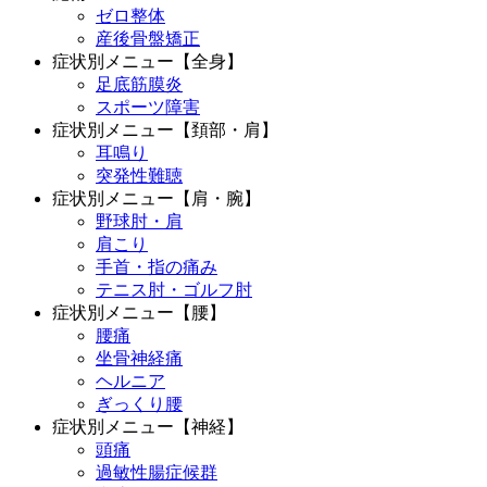
ゼロ整体
産後骨盤矯正
症状別メニュー【全身】
足底筋膜炎
スポーツ障害
症状別メニュー【頚部・肩】
耳鳴り
突発性難聴
症状別メニュー【肩・腕】
野球肘・肩
肩こり
手首・指の痛み
テニス肘・ゴルフ肘
症状別メニュー【腰】
腰痛
坐骨神経痛
ヘルニア
ぎっくり腰
症状別メニュー【神経】
頭痛
過敏性腸症候群