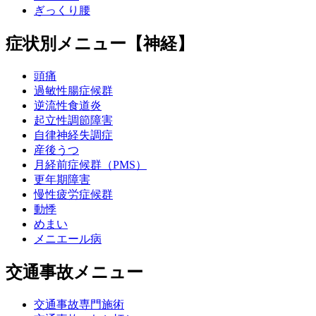
ぎっくり腰
症状別メニュー【神経】
頭痛
過敏性腸症候群
逆流性食道炎
起立性調節障害
自律神経失調症
産後うつ
月経前症候群（PMS）
更年期障害
慢性疲労症候群
動悸
めまい
メニエール病
交通事故メニュー
交通事故専門施術