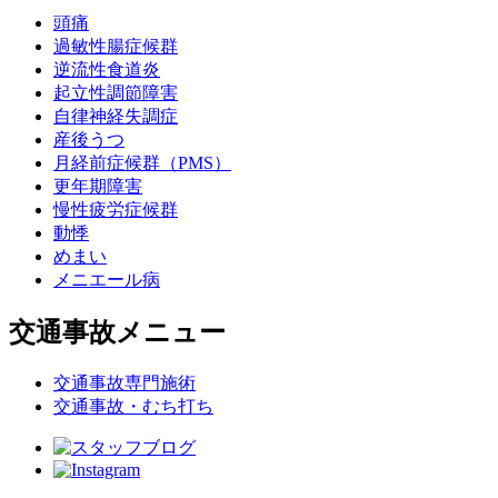
頭痛
過敏性腸症候群
逆流性食道炎
起立性調節障害
自律神経失調症
産後うつ
月経前症候群（PMS）
更年期障害
慢性疲労症候群
動悸
めまい
メニエール病
交通事故メニュー
交通事故専門施術
交通事故・むち打ち