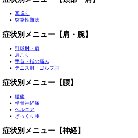
耳鳴り
突発性難聴
症状別メニュー【肩・腕】
野球肘・肩
肩こり
手首・指の痛み
テニス肘・ゴルフ肘
症状別メニュー【腰】
腰痛
坐骨神経痛
ヘルニア
ぎっくり腰
症状別メニュー【神経】