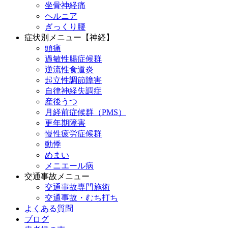
坐骨神経痛
ヘルニア
ぎっくり腰
症状別メニュー【神経】
頭痛
過敏性腸症候群
逆流性食道炎
起立性調節障害
自律神経失調症
産後うつ
月経前症候群（PMS）
更年期障害
慢性疲労症候群
動悸
めまい
メニエール病
交通事故メニュー
交通事故専門施術
交通事故・むち打ち
よくある質問
ブログ