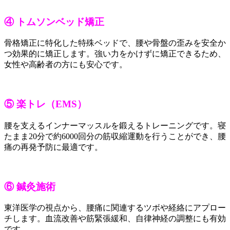
④ トムソンベッド矯正
骨格矯正に特化した特殊ベッドで、腰や骨盤の歪みを安全か
つ効果的に矯正します。強い力をかけずに矯正できるため、
女性や高齢者の方にも安心です。
⑤ 楽トレ（EMS）
腰を支えるインナーマッスルを鍛えるトレーニングです。寝
たまま20分で約6000回分の筋収縮運動を行うことができ、腰
痛の再発予防に最適です。
⑥ 鍼灸施術
東洋医学の視点から、腰痛に関連するツボや経絡にアプロー
チします。血流改善や筋緊張緩和、自律神経の調整にも有効
です。