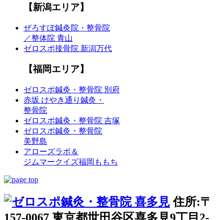
【新潟エリア】
ぜろすぽ鍼灸院・整骨院
／整体院 青山
ゼロスポ接骨院 新潟万代
【福岡エリア】
ゼロスポ鍼灸・整骨院 別府
赤坂 けやき通り鍼灸・
整骨院
ゼロスポ鍼灸・整骨院 吉塚
ゼロスポ鍼灸・整骨院
美野島
アローズラボ＆
ジムマークイズ福岡ももち
住所:〒
157-0067 東京都世田谷区喜多見9丁目2-