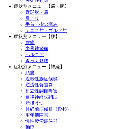
突発性難聴
症状別メニュー【肩・腕】
野球肘・肩
肩こり
手首・指の痛み
テニス肘・ゴルフ肘
症状別メニュー【腰】
腰痛
坐骨神経痛
ヘルニア
ぎっくり腰
症状別メニュー【神経】
頭痛
過敏性腸症候群
逆流性食道炎
起立性調節障害
自律神経失調症
産後うつ
月経前症候群（PMS）
更年期障害
慢性疲労症候群
動悸