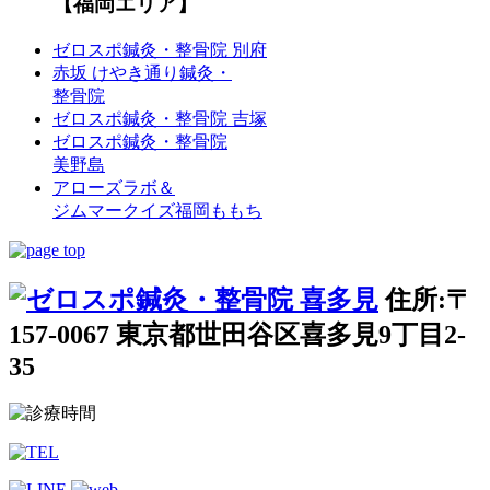
【福岡エリア】
ゼロスポ鍼灸・整骨院 別府
赤坂 けやき通り鍼灸・
整骨院
ゼロスポ鍼灸・整骨院 吉塚
ゼロスポ鍼灸・整骨院
美野島
アローズラボ＆
ジムマークイズ福岡ももち
住所:〒
157-0067 東京都世田谷区喜多見9丁目2-
35