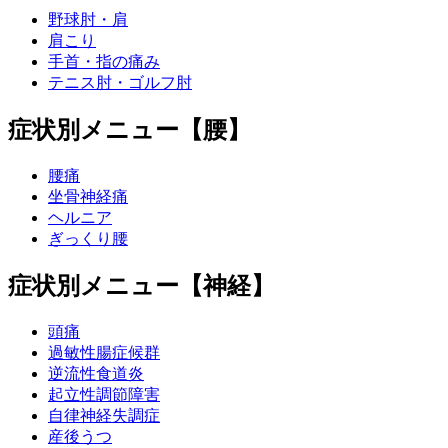
野球肘・肩
肩こり
手首・指の痛み
テニス肘・ゴルフ肘
症状別メニュー【腰】
腰痛
坐骨神経痛
ヘルニア
ぎっくり腰
症状別メニュー【神経】
頭痛
過敏性腸症候群
逆流性食道炎
起立性調節障害
自律神経失調症
産後うつ