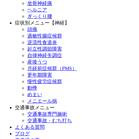
坐骨神経痛
ヘルニア
ぎっくり腰
症状別メニュー【神経】
頭痛
過敏性腸症候群
逆流性食道炎
起立性調節障害
自律神経失調症
産後うつ
月経前症候群（PMS）
更年期障害
慢性疲労症候群
動悸
めまい
メニエール病
交通事故メニュー
交通事故専門施術
交通事故・むち打ち
よくある質問
ブログ