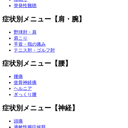
突発性難聴
症状別メニュー【肩・腕】
野球肘・肩
肩こり
手首・指の痛み
テニス肘・ゴルフ肘
症状別メニュー【腰】
腰痛
坐骨神経痛
ヘルニア
ぎっくり腰
症状別メニュー【神経】
頭痛
過敏性腸症候群