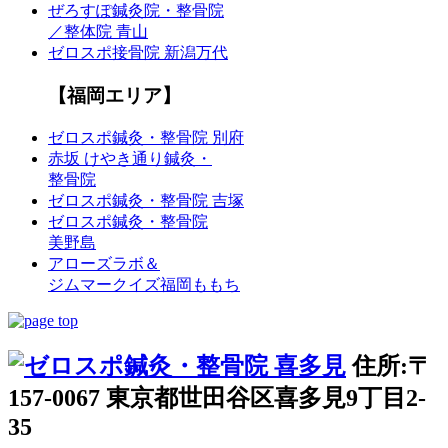
ぜろすぽ鍼灸院・整骨院
／整体院 青山
ゼロスポ接骨院 新潟万代
【福岡エリア】
ゼロスポ鍼灸・整骨院 別府
赤坂 けやき通り鍼灸・
整骨院
ゼロスポ鍼灸・整骨院 吉塚
ゼロスポ鍼灸・整骨院
美野島
アローズラボ＆
ジムマークイズ福岡ももち
住所:〒
157-0067 東京都世田谷区喜多見9丁目2-
35