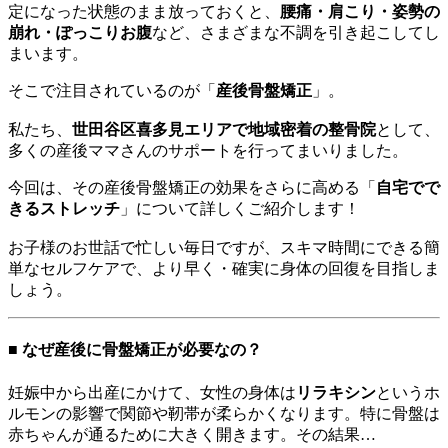
定になった状態のまま放っておくと、
腰痛・肩こり・姿勢の
崩れ・ぽっこりお腹
など、さまざまな不調を引き起こしてし
まいます。
そこで注目されているのが「
産後骨盤矯正
」。
私たち、
世田谷区喜多見エリアで地域密着の整骨院
として、
多くの産後ママさんのサポートを行ってまいりました。
今回は、その産後骨盤矯正の効果をさらに高める「
自宅でで
きるストレッチ
」について詳しくご紹介します！
お子様のお世話で忙しい毎日ですが、スキマ時間にできる簡
単なセルフケアで、より早く・確実に身体の回復を目指しま
しょう。
■ なぜ産後に骨盤矯正が必要なの？
妊娠中から出産にかけて、女性の身体は
リラキシン
というホ
ルモンの影響で関節や靭帯が柔らかくなります。特に骨盤は
赤ちゃんが通るために大きく開きます。その結果…