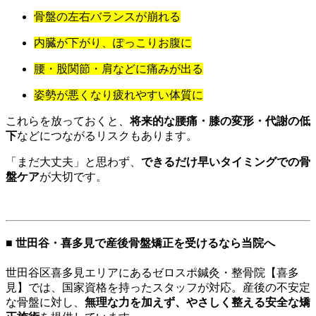
骨盤の左右バランスが崩れる
内臓が下がり、ぽっこりお腹に
腰・股関節・肩などに痛みが出る
姿勢が悪くなり疲れやすい体質に
これらを放っておくと、
将来的な腰痛・膝の変形・代謝の低
下
などにつながるリスクもあります。
「まだ大丈夫」と思わず、
できるだけ早いタイミングでの骨
盤ケア
が大切です。
■ 世田谷・喜多見で産後骨盤矯正を受けるなら当院へ
世田谷区喜多見エリアにあるゼロスポ鍼灸・整骨院【喜多
見】では、国家資格を持ったスタッフが対応。産後の不安定
な骨盤に対し、
無理な力を加えず、やさしく整える安全な矯