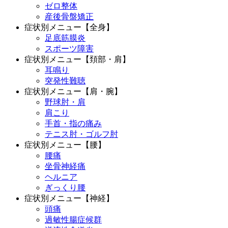
ゼロ整体
産後骨盤矯正
症状別メニュー【全身】
足底筋膜炎
スポーツ障害
症状別メニュー【頚部・肩】
耳鳴り
突発性難聴
症状別メニュー【肩・腕】
野球肘・肩
肩こり
手首・指の痛み
テニス肘・ゴルフ肘
症状別メニュー【腰】
腰痛
坐骨神経痛
ヘルニア
ぎっくり腰
症状別メニュー【神経】
頭痛
過敏性腸症候群