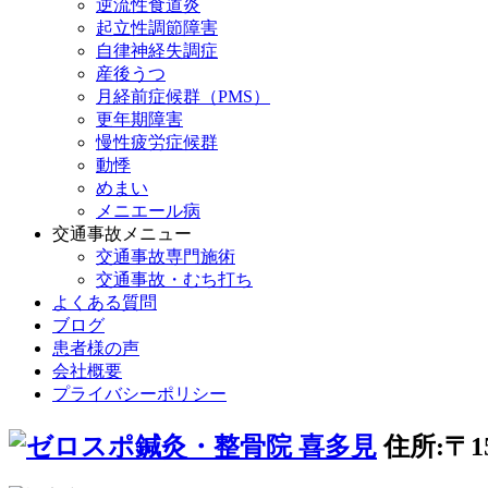
逆流性食道炎
起立性調節障害
自律神経失調症
産後うつ
月経前症候群（PMS）
更年期障害
慢性疲労症候群
動悸
めまい
メニエール病
交通事故メニュー
交通事故専門施術
交通事故・むち打ち
よくある質問
ブログ
患者様の声
会社概要
プライバシーポリシー
住所:〒1