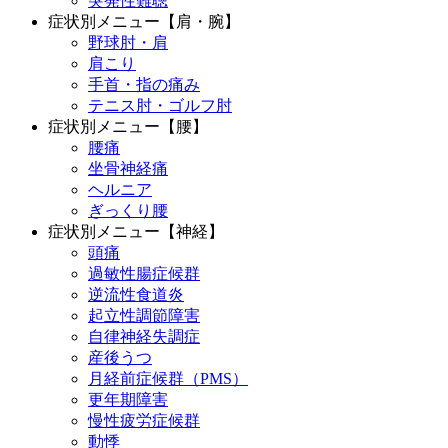
突発性難聴
症状別メニュー【肩・腕】
野球肘・肩
肩こり
手首・指の痛み
テニス肘・ゴルフ肘
症状別メニュー【腰】
腰痛
坐骨神経痛
ヘルニア
ぎっくり腰
症状別メニュー【神経】
頭痛
過敏性腸症候群
逆流性食道炎
起立性調節障害
自律神経失調症
産後うつ
月経前症候群（PMS）
更年期障害
慢性疲労症候群
動悸