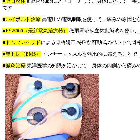
■ゼロ整体
筋肉や関節にアプローチして、身体にとって一番
です。
■ハイボルト治療
高電圧の電気刺激を使って、痛みの原因と
■ES-5000（最新電気治療器）
微弱電流や立体動態波を使い、
■トムソンベッド
による骨格矯正 特殊な可動式のベッドで骨
■楽トレ（EMS）
インナーマッスルを効果的に鍛えることで
■鍼灸治療
東洋医学の知識を活かして、身体の内側から痛み