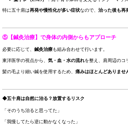
特に五十肩は
再発や慢性化が多い症状
なので、
治った後も再
⑤【鍼灸治療】で身体の内側からもアプローチ
必要に応じて、
鍼灸治療
も組み合わせて行います。
東洋医学の視点から、
気・血・水の流れ
を整え、肩周辺のコ
髪の毛より細い鍼を使用するため、
痛みはほとんどありませ
◆五十肩は自然に治る？放置するリスク
「そのうち治ると思ってた」
「我慢してたら逆に動かなくなった」