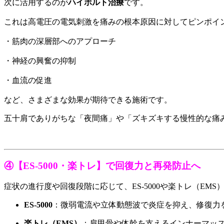
次に活用するのが
ハイボルト治療
です。
これは高電圧の電気刺激を痛みの根本原因に対してピンポイ
・筋肉の深層部へのアプローチ
・神経の興奮の抑制
・血流の促進
など、さまざまな効果が期待できる施術です。
五十肩でありがちな「夜間痛」や「ズキズキする慢性的な痛
④【ES-5000・楽トレ】で回復力と再発防止へ
症状の進行度や回復段階に応じて、ES-5000や楽トレ（EM
ES-5000
：微弱電流や立体動態波で炎症を抑え、修復力
楽トレ（EMS）
：肩甲骨や体幹を支えるインナーマッ