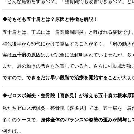
「どんな施術をするの？」「整骨院でも改善できるの？」と
◆そもそも五十肩とは？原因と特徴を解説！
五十肩とは、正式には「肩関節周囲炎」と呼ばれる症状です
40代後半から50代にかけて発症することが多く、「肩の動
実は
五十肩の原因
はまだ完全には解明されていませんが、多
また、肩の動きの悪さを放置していると、さらに可動域が狭
ですので、
できるだけ早い段階で治療を開始すること
が大切
◆ゼロスポ鍼灸・整骨院【喜多見】が考える五十肩の根本原
私たちゼロスポ鍼灸・整骨院【喜多見】では、五十肩を「肩
多くのケースで、
身体全体のバランスや姿勢の歪みが関与し
例えば…