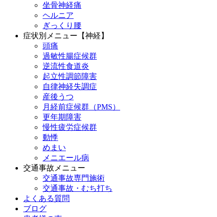
坐骨神経痛
ヘルニア
ぎっくり腰
症状別メニュー【神経】
頭痛
過敏性腸症候群
逆流性食道炎
起立性調節障害
自律神経失調症
産後うつ
月経前症候群（PMS）
更年期障害
慢性疲労症候群
動悸
めまい
メニエール病
交通事故メニュー
交通事故専門施術
交通事故・むち打ち
よくある質問
ブログ