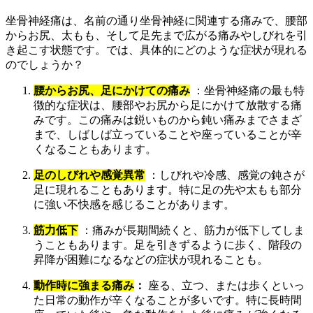
坐骨神経痛は、名前の通り坐骨神経に関連する痛みで、腰部
からお尻、太もも、そして足先まで広がる痛みやしびれを引
き起こす状態です。では、具体的にどのような症状が現れる
のでしょうか？
腰からお尻、足にかけての痛み
：坐骨神経痛の最も特
徴的な症状は、腰部やお尻から足にかけて放散する痛
みです。この痛みは鋭いものから鈍い痛みまでさまざ
まで、しばしば立っていることや座っていることが辛
くなることもあります。
足のしびれや感覚異常
：しびれや冷感、感覚の鈍さが
足に現れることもあります。特に足の先や太もも部分
に強い不快感を感じることがあります。
筋力低下
：痛みが長期間続くと、筋力が低下してしま
うこともあります。足を引きずるように歩く、階段の
昇降が困難になるなどの症状が現れることも。
動作時に強まる痛み
：
座る、立つ、または歩くといっ
た日常の動作が辛くなることが多いです。特に長時間