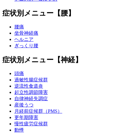
症状別メニュー【腰】
腰痛
坐骨神経痛
ヘルニア
ぎっくり腰
症状別メニュー【神経】
頭痛
過敏性腸症候群
逆流性食道炎
起立性調節障害
自律神経失調症
産後うつ
月経前症候群（PMS）
更年期障害
慢性疲労症候群
動悸