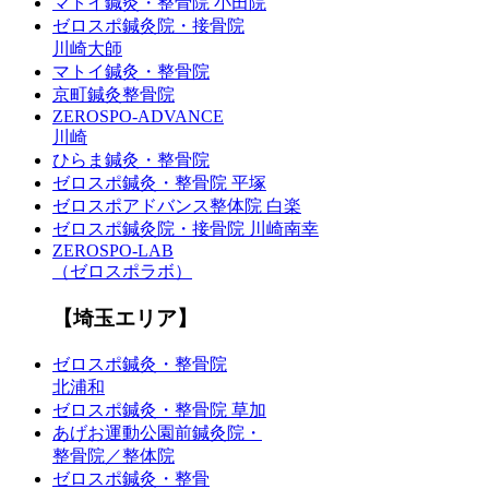
マトイ鍼灸・整骨院 小田院
ゼロスポ鍼灸院・接骨院
川崎大師
マトイ鍼灸・整骨院
京町鍼灸整骨院
ZEROSPO-ADVANCE
川崎
ひらま鍼灸・整骨院
ゼロスポ鍼灸・整骨院 平塚
ゼロスポアドバンス整体院 白楽
ゼロスポ鍼灸院・接骨院 川崎南幸
ZEROSPO-LAB
（ゼロスポラボ）
【埼玉エリア】
ゼロスポ鍼灸・整骨院
北浦和
ゼロスポ鍼灸・整骨院 草加
あげお運動公園前鍼灸院・
整骨院／整体院
ゼロスポ鍼灸・整骨