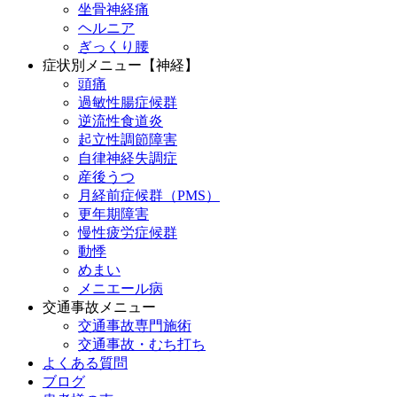
坐骨神経痛
ヘルニア
ぎっくり腰
症状別メニュー【神経】
頭痛
過敏性腸症候群
逆流性食道炎
起立性調節障害
自律神経失調症
産後うつ
月経前症候群（PMS）
更年期障害
慢性疲労症候群
動悸
めまい
メニエール病
交通事故メニュー
交通事故専門施術
交通事故・むち打ち
よくある質問
ブログ