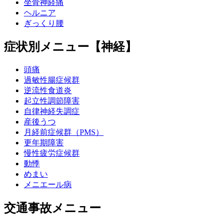
坐骨神経痛
ヘルニア
ぎっくり腰
症状別メニュー【神経】
頭痛
過敏性腸症候群
逆流性食道炎
起立性調節障害
自律神経失調症
産後うつ
月経前症候群（PMS）
更年期障害
慢性疲労症候群
動悸
めまい
メニエール病
交通事故メニュー