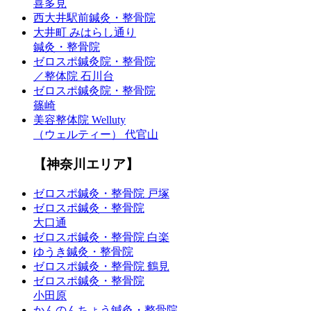
喜多見
西大井駅前鍼灸・整骨院
大井町 みはらし通り
鍼灸・整骨院
ゼロスポ鍼灸院・整骨院
／整体院 石川台
ゼロスポ鍼灸院・整骨院
篠崎
美容整体院 Welluty
（ウェルティー） 代官山
【神奈川エリア】
ゼロスポ鍼灸・整骨院 戸塚
ゼロスポ鍼灸・整骨院
大口通
ゼロスポ鍼灸・整骨院 白楽
ゆうき鍼灸・整骨院
ゼロスポ鍼灸・整骨院 鶴見
ゼロスポ鍼灸・整骨院
小田原
かんのんちょう鍼灸・整骨院