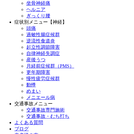
坐骨神経痛
ヘルニア
ぎっくり腰
症状別メニュー【神経】
頭痛
過敏性腸症候群
逆流性食道炎
起立性調節障害
自律神経失調症
産後うつ
月経前症候群（PMS）
更年期障害
慢性疲労症候群
動悸
めまい
メニエール病
交通事故メニュー
交通事故専門施術
交通事故・むち打ち
よくある質問
ブログ